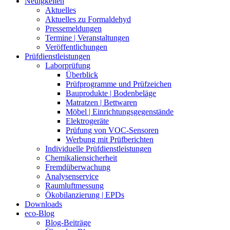
Neuigkeiten
Aktuelles
Aktuelles zu Formaldehyd
Pressemeldungen
Termine | Veranstaltungen
Veröffentlichungen
Prüfdienstleistungen
Laborprüfung
Überblick
Prüfprogramme und Prüfzeichen
Bauprodukte | Bodenbeläge
Matratzen | Bettwaren
Möbel | Einrichtungsgegenstände
Elektrogeräte
Prüfung von VOC-Sensoren
Werbung mit Prüfberichten
Individuelle Prüfdienstleistungen
Chemikaliensicherheit
Fremdüberwachung
Analysenservice
Raumluftmessung
Ökobilanzierung | EPDs
Downloads
eco-Blog
Blog-Beiträge