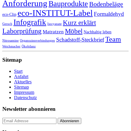
Anforderung
Bauprodukte
Bodenbeläge
eco-INSTITUT-Label
Formaldehyd
eco-Clip
Infografik
Kurz erklärt
Geruch
Isocyanate
Laborprüfung
Möbel
Matratzen
Nachhaltig leben
Team
Schadstoff-Steckbrief
Nitrosamine
Organozinnverbindungen
Weichmacher
Ökobilanz
Sitemap
Start
Anfahrt
Aktuelles
Sitemap
Impressum
Datenschutz
Newsletter abonnieren