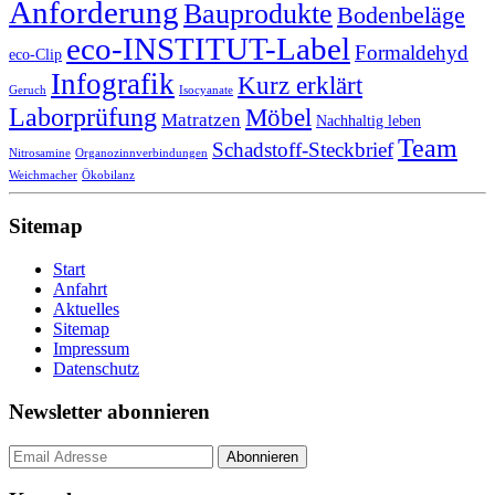
Anforderung
Bauprodukte
Bodenbeläge
eco-INSTITUT-Label
Formaldehyd
eco-Clip
Infografik
Kurz erklärt
Geruch
Isocyanate
Laborprüfung
Möbel
Matratzen
Nachhaltig leben
Team
Schadstoff-Steckbrief
Nitrosamine
Organozinnverbindungen
Weichmacher
Ökobilanz
Sitemap
Start
Anfahrt
Aktuelles
Sitemap
Impressum
Datenschutz
Newsletter abonnieren