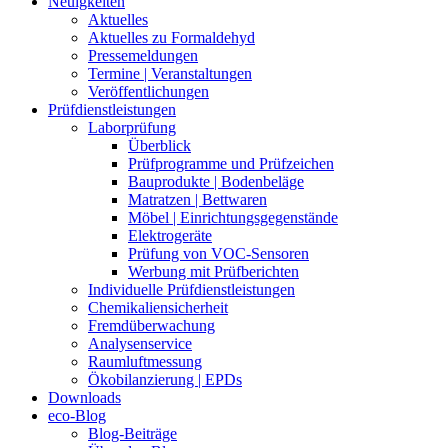
Neuigkeiten
Aktuelles
Aktuelles zu Formaldehyd
Pressemeldungen
Termine | Veranstaltungen
Veröffentlichungen
Prüfdienstleistungen
Laborprüfung
Überblick
Prüfprogramme und Prüfzeichen
Bauprodukte | Bodenbeläge
Matratzen | Bettwaren
Möbel | Einrichtungsgegenstände
Elektrogeräte
Prüfung von VOC-Sensoren
Werbung mit Prüfberichten
Individuelle Prüfdienstleistungen
Chemikaliensicherheit
Fremdüberwachung
Analysenservice
Raumluftmessung
Ökobilanzierung | EPDs
Downloads
eco-Blog
Blog-Beiträge