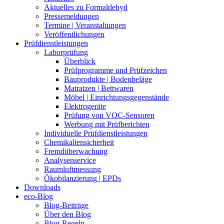
Aktuelles zu Formaldehyd
Pressemeldungen
Termine | Veranstaltungen
Veröffentlichungen
Prüfdienstleistungen
Laborprüfung
Überblick
Prüfprogramme und Prüfzeichen
Bauprodukte | Bodenbeläge
Matratzen | Bettwaren
Möbel | Einrichtungsgegenstände
Elektrogeräte
Prüfung von VOC-Sensoren
Werbung mit Prüfberichten
Individuelle Prüfdienstleistungen
Chemikaliensicherheit
Fremdüberwachung
Analysenservice
Raumluftmessung
Ökobilanzierung | EPDs
Downloads
eco-Blog
Blog-Beiträge
Über den Blog
Blog-Regeln