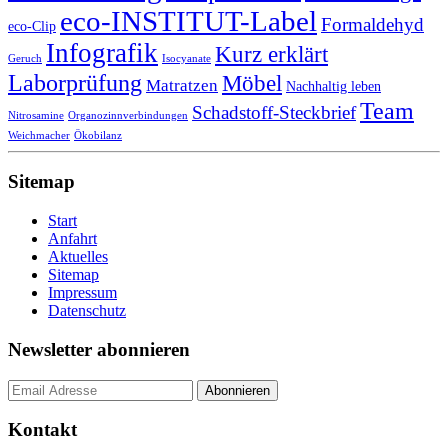
eco-INSTITUT-Label
Formaldehyd
eco-Clip
Infografik
Kurz erklärt
Geruch
Isocyanate
Laborprüfung
Möbel
Matratzen
Nachhaltig leben
Team
Schadstoff-Steckbrief
Nitrosamine
Organozinnverbindungen
Weichmacher
Ökobilanz
Sitemap
Start
Anfahrt
Aktuelles
Sitemap
Impressum
Datenschutz
Newsletter abonnieren
Kontakt