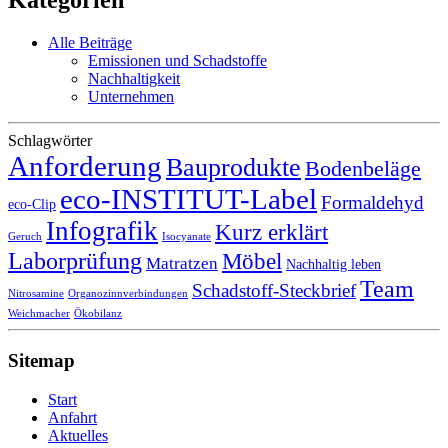
Kategorien
Alle Beiträge
Emissionen und Schadstoffe
Nachhaltigkeit
Unternehmen
Schlagwörter
Anforderung
Bauprodukte
Bodenbeläge
eco-INSTITUT-Label
Formaldehyd
eco-Clip
Infografik
Kurz erklärt
Geruch
Isocyanate
Laborprüfung
Möbel
Matratzen
Nachhaltig leben
Team
Schadstoff-Steckbrief
Nitrosamine
Organozinnverbindungen
Weichmacher
Ökobilanz
Sitemap
Start
Anfahrt
Aktuelles