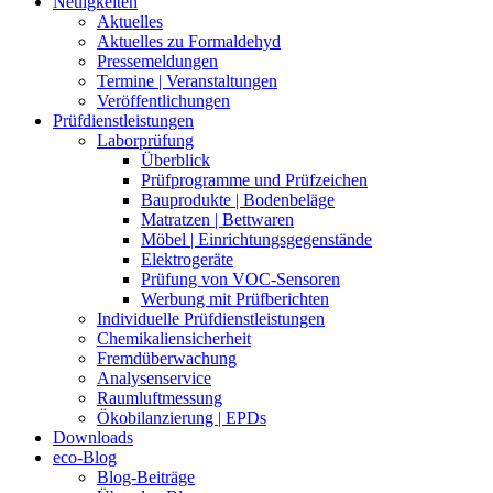
Neuigkeiten
Aktuelles
Aktuelles zu Formaldehyd
Pressemeldungen
Termine | Veranstaltungen
Veröffentlichungen
Prüfdienstleistungen
Laborprüfung
Überblick
Prüfprogramme und Prüfzeichen
Bauprodukte | Bodenbeläge
Matratzen | Bettwaren
Möbel | Einrichtungsgegenstände
Elektrogeräte
Prüfung von VOC-Sensoren
Werbung mit Prüfberichten
Individuelle Prüfdienstleistungen
Chemikaliensicherheit
Fremdüberwachung
Analysenservice
Raumluftmessung
Ökobilanzierung | EPDs
Downloads
eco-Blog
Blog-Beiträge