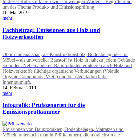
In dieser Rubrik erklären wir – in wenigen Worten – Begriffe rund
um das Thema Produkt- und Emissionsprüfung.
16. Mai 2019
mehr
Fachbeitrag: Emissionen aus Holz und
Holzwerkstoffen
Ob im Innenausbau, als Konstruktionsholz, Bodenbelag oder für
Möbel – als universeller Baustoff ist Holz in nahezu jedem Gebäude
zu finden. Neben anderen Bauprodukten emittieren auch Holz und
Holzwerkstoffe flüchtige organische Verbindungen (Volatile
Organic Compounds, VOC) und belasten dadurch die
Innenraumluft.
14. Februar 2019
mehr
Infografik: Prüfszenarien für die
Emissionsprüfkammer
Emissionen von Bauprodukten, Bodenbelägen, Matratzen und
Möbeln untersucht man in Prüfkammern, die möglichst reale