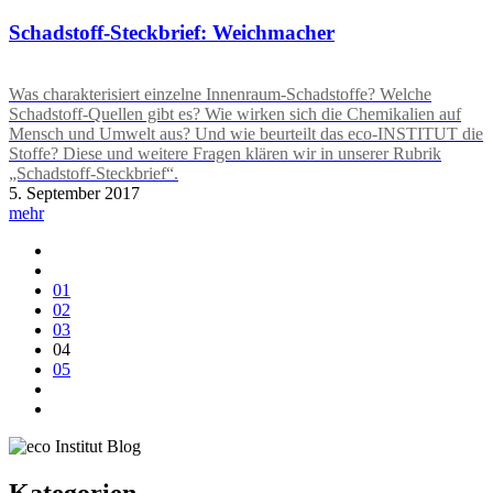
Schadstoff-Steckbrief: Weichmacher
Was charakterisiert einzelne Innenraum-Schadstoffe? Welche
Schadstoff-Quellen gibt es? Wie wirken sich die Chemikalien auf
Mensch und Umwelt aus? Und wie beurteilt das eco-INSTITUT die
Stoffe? Diese und weitere Fragen klären wir in unserer Rubrik
„Schadstoff-Steckbrief“.
5. September 2017
mehr
01
02
03
04
05