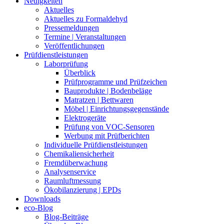
Neuigkeiten
Aktuelles
Aktuelles zu Formaldehyd
Pressemeldungen
Termine | Veranstaltungen
Veröffentlichungen
Prüfdienstleistungen
Laborprüfung
Überblick
Prüfprogramme und Prüfzeichen
Bauprodukte | Bodenbeläge
Matratzen | Bettwaren
Möbel | Einrichtungsgegenstände
Elektrogeräte
Prüfung von VOC-Sensoren
Werbung mit Prüfberichten
Individuelle Prüfdienstleistungen
Chemikaliensicherheit
Fremdüberwachung
Analysenservice
Raumluftmessung
Ökobilanzierung | EPDs
Downloads
eco-Blog
Blog-Beiträge