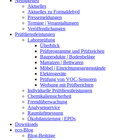
Neuigkeiten
Aktuelles
Aktuelles zu Formaldehyd
Pressemeldungen
Termine | Veranstaltungen
Veröffentlichungen
Prüfdienstleistungen
Laborprüfung
Überblick
Prüfprogramme und Prüfzeichen
Bauprodukte | Bodenbeläge
Matratzen | Bettwaren
Möbel | Einrichtungsgegenstände
Elektrogeräte
Prüfung von VOC-Sensoren
Werbung mit Prüfberichten
Individuelle Prüfdienstleistungen
Chemikaliensicherheit
Fremdüberwachung
Analysenservice
Raumluftmessung
Ökobilanzierung | EPDs
Downloads
eco-Blog
Blog-Beiträge