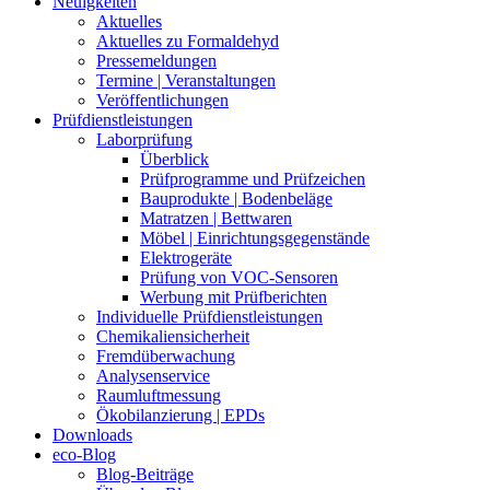
Neuigkeiten
Aktuelles
Aktuelles zu Formaldehyd
Pressemeldungen
Termine | Veranstaltungen
Veröffentlichungen
Prüfdienstleistungen
Laborprüfung
Überblick
Prüfprogramme und Prüfzeichen
Bauprodukte | Bodenbeläge
Matratzen | Bettwaren
Möbel | Einrichtungsgegenstände
Elektrogeräte
Prüfung von VOC-Sensoren
Werbung mit Prüfberichten
Individuelle Prüfdienstleistungen
Chemikaliensicherheit
Fremdüberwachung
Analysenservice
Raumluftmessung
Ökobilanzierung | EPDs
Downloads
eco-Blog
Blog-Beiträge