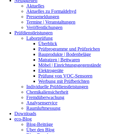
Neuigkeiten
Aktuelles
Aktuelles zu Formaldehyd
Pressemeldungen
Termine | Veranstaltungen
Veröffentlichungen
Prüfdienstleistungen
Laborprüfung
Überblick
Prüfprogramme und Prüfzeichen
Bauprodukte | Bodenbeläge
Matratzen | Bettwaren
Möbel | Einrichtungsgegenstände
Elektrogeräte
Prüfung von VOC-Sensoren
Werbung mit Prüfberichten
Individuelle Prüfdienstleistungen
Chemikaliensicherheit
Fremdüberwachung
Analysenservice
Raumluftmessung
Downloads
eco-Blog
Blog-Beiträge
Über den Blog