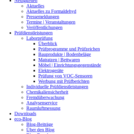
Neuigkeiten
Aktuelles
Aktuelles zu Formaldehyd
Pressemeldungen
Termine | Veranstaltungen
Veröffentlichungen
Prüfdienstleistungen
Laborprüfung
Überblick
Prüfprogramme und Prüfzeichen
Bauprodukte | Bodenbeläge
Matratzen | Bettwaren
Möbel | Einrichtungsgegenstände
Elektrogeräte
Prüfung von VOC-Sensoren
Werbung mit Prüfberichten
Individuelle Prüfdienstleistungen
Chemikaliensicherheit
Fremdüberwachung
Analysenservice
Raumluftmessung
Downloads
eco-Blog
Blog-Beiträge
Über den Blog