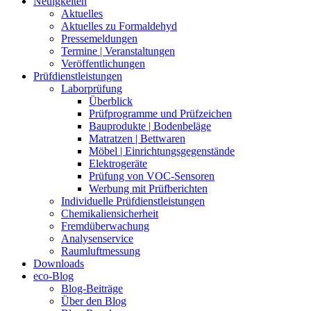
Neuigkeiten
Aktuelles
Aktuelles zu Formaldehyd
Pressemeldungen
Termine | Veranstaltungen
Veröffentlichungen
Prüfdienstleistungen
Laborprüfung
Überblick
Prüfprogramme und Prüfzeichen
Bauprodukte | Bodenbeläge
Matratzen | Bettwaren
Möbel | Einrichtungsgegenstände
Elektrogeräte
Prüfung von VOC-Sensoren
Werbung mit Prüfberichten
Individuelle Prüfdienstleistungen
Chemikaliensicherheit
Fremdüberwachung
Analysenservice
Raumluftmessung
Downloads
eco-Blog
Blog-Beiträge
Über den Blog