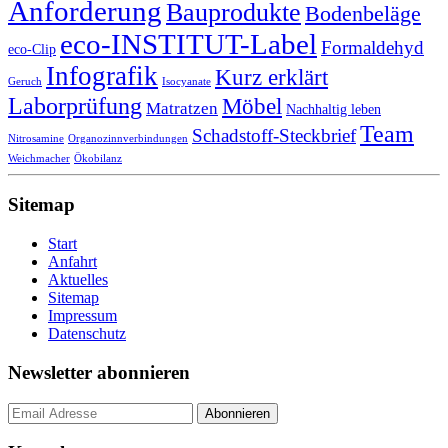
Anforderung
Bauprodukte
Bodenbeläge
eco-INSTITUT-Label
Formaldehyd
eco-Clip
Infografik
Kurz erklärt
Geruch
Isocyanate
Laborprüfung
Möbel
Matratzen
Nachhaltig leben
Team
Schadstoff-Steckbrief
Nitrosamine
Organozinnverbindungen
Weichmacher
Ökobilanz
Sitemap
Start
Anfahrt
Aktuelles
Sitemap
Impressum
Datenschutz
Newsletter abonnieren