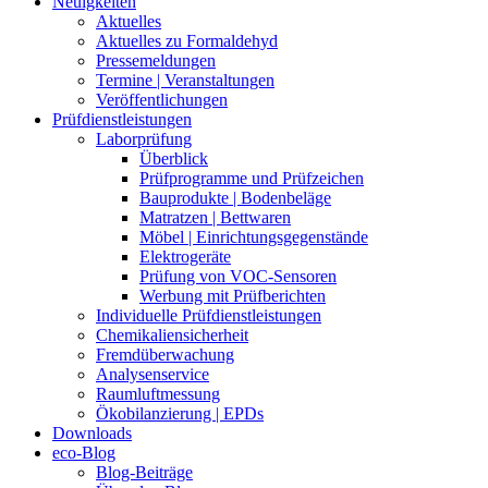
Neuigkeiten
Aktuelles
Aktuelles zu Formaldehyd
Pressemeldungen
Termine | Veranstaltungen
Veröffentlichungen
Prüfdienstleistungen
Laborprüfung
Überblick
Prüfprogramme und Prüfzeichen
Bauprodukte | Bodenbeläge
Matratzen | Bettwaren
Möbel | Einrichtungsgegenstände
Elektrogeräte
Prüfung von VOC-Sensoren
Werbung mit Prüfberichten
Individuelle Prüfdienstleistungen
Chemikaliensicherheit
Fremdüberwachung
Analysenservice
Raumluftmessung
Ökobilanzierung | EPDs
Downloads
eco-Blog
Blog-Beiträge