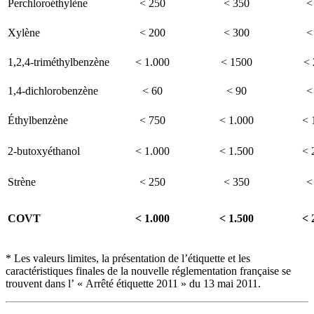
Perchloroéthylène
< 250
< 350
<
Xylène
< 200
< 300
<
1,2,4-triméthylbenzène
< 1.000
< 1500
< 
1,4-dichlorobenzène
< 60
< 90
<
Éthylbenzène
< 750
< 1.000
< 
2-butoxyéthanol
< 1.000
< 1.500
< 
Strène
< 250
< 350
<
COVT
< 1.000
< 1.500
< 
* Les valeurs limites, la présentation de l’étiquette et les
caractéristiques finales de la nouvelle réglementation française se
trouvent dans l’ « Arrêté étiquette 2011 » du 13 mai 2011.