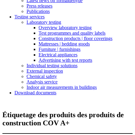
Latest news on formaldehyde
Press releases
Publications
Testing services
Laboratory testing
Overview laboratory testing
Test programmes and quality labels
Construction products | floor coverings
Mattresses | bedding goods
Furniture | furnishings
Electrical appliances
Advertising with test reports
Individual testing solutions
External inspection
Chemical safety
Analysis service
Indoor air measurements in buildings
Download documents
Étiquetage des produits des produits de
construction COV A+