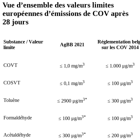
Vue d’ensemble des valeurs limites
européennes d’émissions de COV après
28 jours
Substance / Valeur
Réglementation bel
AgBB 2021
limite
sur les COV 2014
3
3
COVT
≤ 1,0 mg/m
≤ 1.000 μg/m
3
3
COSVT
≤ 0,1 mg/m
≤ 100 μg/m
3*
3
Toluène
≤ 2900 μg/m
≤ 300 μg/m
3*
3
Formaldéhyde
≤ 100 μg/m
≤ 100 μg/m
3*
3
Acètaldéhyde
≤ 300 μg/m
≤ 200 μg/m