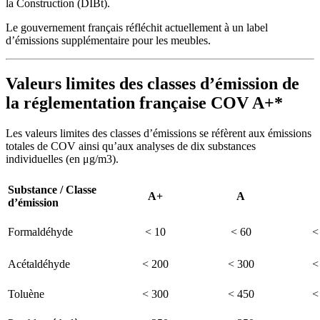
la Construction (DIBt).
Le gouvernement français réfléchit actuellement à un label
d’émissions supplémentaire pour les meubles.
Valeurs limites des classes d’émission de
la réglementation française COV A+*
Les valeurs limites des classes d’émissions se réfèrent aux émissions
totales de COV ainsi qu’aux analyses de dix substances
individuelles (en μg/m3).
Substance / Classe
A+
A
d’émission
Formaldéhyde
< 10
< 60
<
Acétaldéhyde
< 200
< 300
<
Toluène
< 300
< 450
<