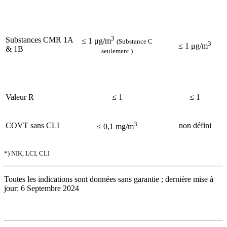
3
Substances CMR 1A
≤ 1 μg/m
(Substance C
3
≤ 1 μg/m
& 1B
seulement )
Valeur R
≤ 1
≤ 1
3
COVT sans CLI
non défini
≤ 0,1 mg/m
*) NIK, LCI, CLI
Toutes les indications sont données sans garantie ; dernière mise à
jour: 6 Septembre 2024