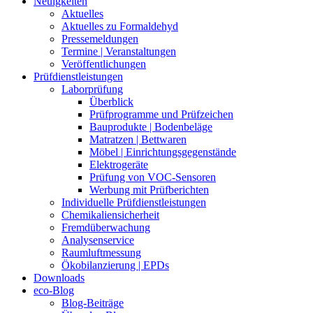
Neuigkeiten
Aktuelles
Aktuelles zu Formaldehyd
Pressemeldungen
Termine | Veranstaltungen
Veröffentlichungen
Prüfdienstleistungen
Laborprüfung
Überblick
Prüfprogramme und Prüfzeichen
Bauprodukte | Bodenbeläge
Matratzen | Bettwaren
Möbel | Einrichtungsgegenstände
Elektrogeräte
Prüfung von VOC-Sensoren
Werbung mit Prüfberichten
Individuelle Prüfdienstleistungen
Chemikaliensicherheit
Fremdüberwachung
Analysenservice
Raumluftmessung
Ökobilanzierung | EPDs
Downloads
eco-Blog
Blog-Beiträge