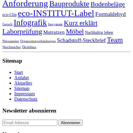
Anforderung
Bauprodukte
Bodenbeläge
eco-INSTITUT-Label
Formaldehyd
eco-Clip
Infografik
Kurz erklärt
Geruch
Isocyanate
Laborprüfung
Möbel
Matratzen
Nachhaltig leben
Team
Schadstoff-Steckbrief
Nitrosamine
Organozinnverbindungen
Weichmacher
Ökobilanz
Sitemap
Start
Anfahrt
Aktuelles
Sitemap
Impressum
Datenschutz
Newsletter abonnieren