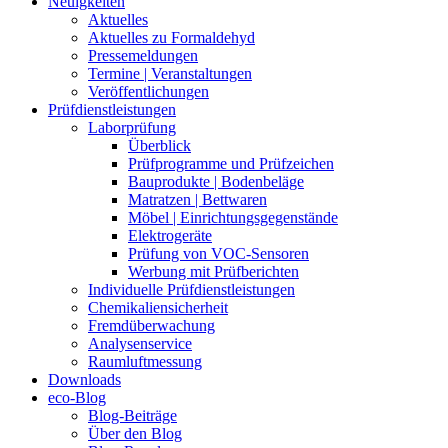
Neuigkeiten
Aktuelles
Aktuelles zu Formaldehyd
Pressemeldungen
Termine | Veranstaltungen
Veröffentlichungen
Prüfdienstleistungen
Laborprüfung
Überblick
Prüfprogramme und Prüfzeichen
Bauprodukte | Bodenbeläge
Matratzen | Bettwaren
Möbel | Einrichtungsgegenstände
Elektrogeräte
Prüfung von VOC-Sensoren
Werbung mit Prüfberichten
Individuelle Prüfdienstleistungen
Chemikaliensicherheit
Fremdüberwachung
Analysenservice
Raumluftmessung
Downloads
eco-Blog
Blog-Beiträge
Über den Blog