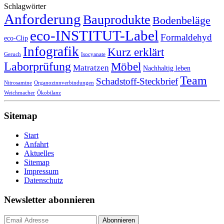
Schlagwörter
Anforderung
Bauprodukte
Bodenbeläge
eco-INSTITUT-Label
Formaldehyd
eco-Clip
Infografik
Kurz erklärt
Geruch
Isocyanate
Laborprüfung
Möbel
Matratzen
Nachhaltig leben
Team
Schadstoff-Steckbrief
Nitrosamine
Organozinnverbindungen
Weichmacher
Ökobilanz
Sitemap
Start
Anfahrt
Aktuelles
Sitemap
Impressum
Datenschutz
Newsletter abonnieren