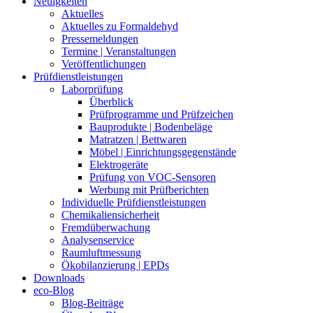
Neuigkeiten
Aktuelles
Aktuelles zu Formaldehyd
Pressemeldungen
Termine | Veranstaltungen
Veröffentlichungen
Prüfdienstleistungen
Laborprüfung
Überblick
Prüfprogramme und Prüfzeichen
Bauprodukte | Bodenbeläge
Matratzen | Bettwaren
Möbel | Einrichtungsgegenstände
Elektrogeräte
Prüfung von VOC-Sensoren
Werbung mit Prüfberichten
Individuelle Prüfdienstleistungen
Chemikaliensicherheit
Fremdüberwachung
Analysenservice
Raumluftmessung
Ökobilanzierung | EPDs
Downloads
eco-Blog
Blog-Beiträge