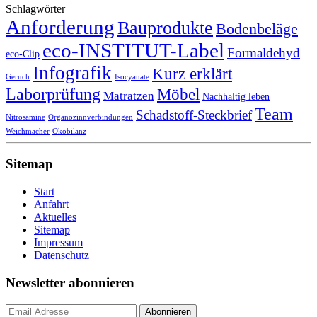
Schlagwörter
Anforderung
Bauprodukte
Bodenbeläge
eco-INSTITUT-Label
Formaldehyd
eco-Clip
Infografik
Kurz erklärt
Geruch
Isocyanate
Laborprüfung
Möbel
Matratzen
Nachhaltig leben
Team
Schadstoff-Steckbrief
Nitrosamine
Organozinnverbindungen
Weichmacher
Ökobilanz
Sitemap
Start
Anfahrt
Aktuelles
Sitemap
Impressum
Datenschutz
Newsletter abonnieren