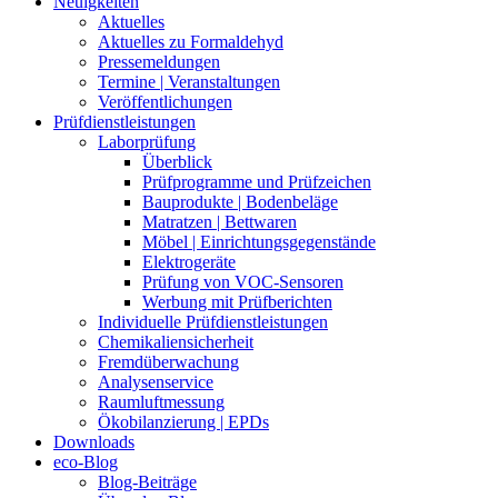
Neuigkeiten
Aktuelles
Aktuelles zu Formaldehyd
Pressemeldungen
Termine | Veranstaltungen
Veröffentlichungen
Prüfdienstleistungen
Laborprüfung
Überblick
Prüfprogramme und Prüfzeichen
Bauprodukte | Bodenbeläge
Matratzen | Bettwaren
Möbel | Einrichtungsgegenstände
Elektrogeräte
Prüfung von VOC-Sensoren
Werbung mit Prüfberichten
Individuelle Prüfdienstleistungen
Chemikaliensicherheit
Fremdüberwachung
Analysenservice
Raumluftmessung
Ökobilanzierung | EPDs
Downloads
eco-Blog
Blog-Beiträge