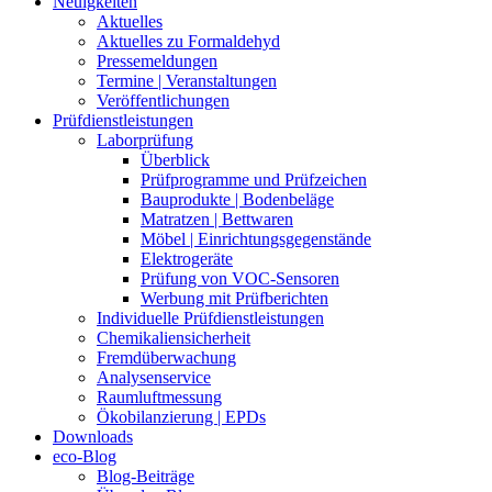
Neuigkeiten
Aktuelles
Aktuelles zu Formaldehyd
Pressemeldungen
Termine | Veranstaltungen
Veröffentlichungen
Prüfdienstleistungen
Laborprüfung
Überblick
Prüfprogramme und Prüfzeichen
Bauprodukte | Bodenbeläge
Matratzen | Bettwaren
Möbel | Einrichtungsgegenstände
Elektrogeräte
Prüfung von VOC-Sensoren
Werbung mit Prüfberichten
Individuelle Prüfdienstleistungen
Chemikaliensicherheit
Fremdüberwachung
Analysenservice
Raumluftmessung
Ökobilanzierung | EPDs
Downloads
eco-Blog
Blog-Beiträge