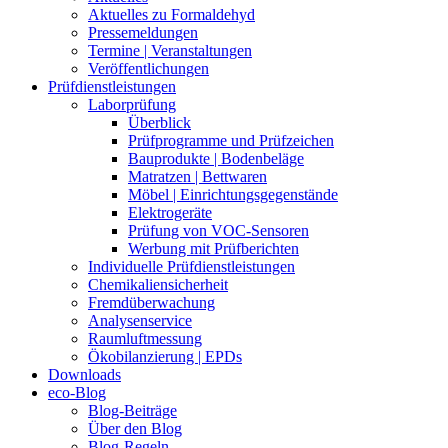
Aktuelles zu Formaldehyd
Pressemeldungen
Termine | Veranstaltungen
Veröffentlichungen
Prüfdienstleistungen
Laborprüfung
Überblick
Prüfprogramme und Prüfzeichen
Bauprodukte | Bodenbeläge
Matratzen | Bettwaren
Möbel | Einrichtungsgegenstände
Elektrogeräte
Prüfung von VOC-Sensoren
Werbung mit Prüfberichten
Individuelle Prüfdienstleistungen
Chemikaliensicherheit
Fremdüberwachung
Analysenservice
Raumluftmessung
Ökobilanzierung | EPDs
Downloads
eco-Blog
Blog-Beiträge
Über den Blog
Blog-Regeln