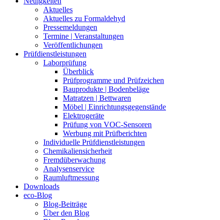
Neuigkeiten
Aktuelles
Aktuelles zu Formaldehyd
Pressemeldungen
Termine | Veranstaltungen
Veröffentlichungen
Prüfdienstleistungen
Laborprüfung
Überblick
Prüfprogramme und Prüfzeichen
Bauprodukte | Bodenbeläge
Matratzen | Bettwaren
Möbel | Einrichtungsgegenstände
Elektrogeräte
Prüfung von VOC-Sensoren
Werbung mit Prüfberichten
Individuelle Prüfdienstleistungen
Chemikaliensicherheit
Fremdüberwachung
Analysenservice
Raumluftmessung
Downloads
eco-Blog
Blog-Beiträge
Über den Blog