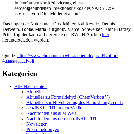
Innenräumen zur Reduzierung eines
aerosolgebundenen Infektionsrisikos des SARS-CoV-
2-Virus“ von Dirk Müller et al. auf.
Das Paper der AutorInnen Dirk Müller, Kai Rewitz, Dennis
Derwein, Tobias Maria Burgholz, Marcel Schweiker, Janine Bardey,
Peter Tappler kann auf der Seite der RWTH Aachen
hier
heruntergeladen werden.
Quelle:
https://www.ebc.eonerc.rwth-aachen.de/go/id/lvohm?
#aaaaaaaaaalvoli
Kategorien
Alle Nachrichten
Aktuelles
Aktuelles zu Formaldehyd (ChemVerbotsV)
Aktuelles zur Novellierung des Bauordnungsrechts
eco-INSTITUT in den Medien
Nachrichten aus aller Welt
Nachrichten aus dem eco-INSTITUT
Newsletter
Pressemeldungen