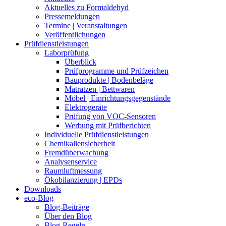
Aktuelles zu Formaldehyd
Pressemeldungen
Termine | Veranstaltungen
Veröffentlichungen
Prüfdienstleistungen
Laborprüfung
Überblick
Prüfprogramme und Prüfzeichen
Bauprodukte | Bodenbeläge
Matratzen | Bettwaren
Möbel | Einrichtungsgegenstände
Elektrogeräte
Prüfung von VOC-Sensoren
Werbung mit Prüfberichten
Individuelle Prüfdienstleistungen
Chemikaliensicherheit
Fremdüberwachung
Analysenservice
Raumluftmessung
Ökobilanzierung | EPDs
Downloads
eco-Blog
Blog-Beiträge
Über den Blog
Blog-Regeln