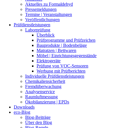
Aktuelles zu Formaldehyd
Pressemeldungen
Termine | Veranstaltungen
Veröffentlichungen
Prüfdienstleistungen
Laborprüfung
Überblick
Prüfprogramme und Prüfzeichen
Bauprodukte | Bodenbeläge
Matratzen | Bettwaren
Möbel | Einrichtungsgegenstände
Elektrogeräte
Prüfung von VOC-Sensoren
Werbung mit Prüfberichten
Individuelle Prüfdienstleistungen
Chemikaliensicherheit
Fremdüberwachung
Analysenservice
Raumluftmessung
Ökobilanzierung | EPDs
Downloads
eco-Blog
Blog-Beiträge
Über den Blog
Blog-Regeln