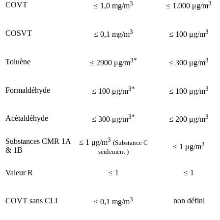
3
3
COVT
≤ 1,0 mg/m
≤ 1.000 μg/m
3
3
COSVT
≤ 0,1 mg/m
≤ 100 μg/m
3*
3
Toluène
≤ 2900 μg/m
≤ 300 μg/m
3*
3
Formaldéhyde
≤ 100 μg/m
≤ 100 μg/m
3*
3
Acètaldéhyde
≤ 300 μg/m
≤ 200 μg/m
3
Substances CMR 1A
≤ 1 μg/m
(Substance C
3
≤ 1 μg/m
& 1B
seulement )
Valeur R
≤ 1
≤ 1
3
COVT sans CLI
non défini
≤ 0,1 mg/m