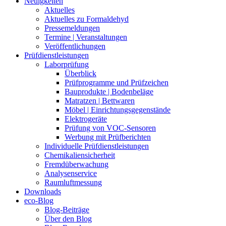
Neuigkeiten
Aktuelles
Aktuelles zu Formaldehyd
Pressemeldungen
Termine | Veranstaltungen
Veröffentlichungen
Prüfdienstleistungen
Laborprüfung
Überblick
Prüfprogramme und Prüfzeichen
Bauprodukte | Bodenbeläge
Matratzen | Bettwaren
Möbel | Einrichtungsgegenstände
Elektrogeräte
Prüfung von VOC-Sensoren
Werbung mit Prüfberichten
Individuelle Prüfdienstleistungen
Chemikaliensicherheit
Fremdüberwachung
Analysenservice
Raumluftmessung
Downloads
eco-Blog
Blog-Beiträge
Über den Blog