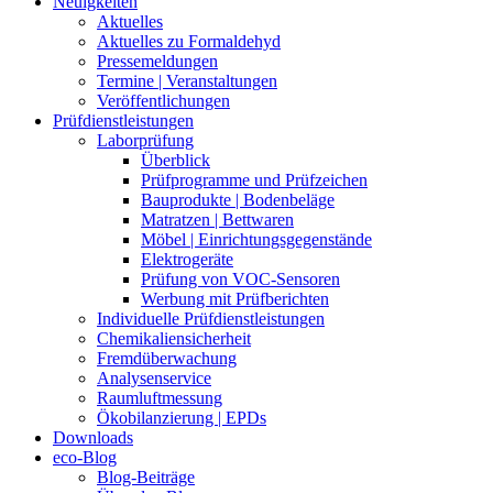
Neuigkeiten
Aktuelles
Aktuelles zu Formaldehyd
Pressemeldungen
Termine | Veranstaltungen
Veröffentlichungen
Prüfdienstleistungen
Laborprüfung
Überblick
Prüfprogramme und Prüfzeichen
Bauprodukte | Bodenbeläge
Matratzen | Bettwaren
Möbel | Einrichtungsgegenstände
Elektrogeräte
Prüfung von VOC-Sensoren
Werbung mit Prüfberichten
Individuelle Prüfdienstleistungen
Chemikaliensicherheit
Fremdüberwachung
Analysenservice
Raumluftmessung
Ökobilanzierung | EPDs
Downloads
eco-Blog
Blog-Beiträge