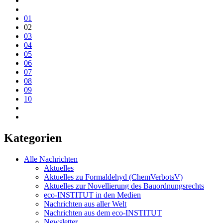
01
02
03
04
05
06
07
08
09
10
Kategorien
Alle Nachrichten
Aktuelles
Aktuelles zu Formaldehyd (ChemVerbotsV)
Aktuelles zur Novellierung des Bauordnungsrechts
eco-INSTITUT in den Medien
Nachrichten aus aller Welt
Nachrichten aus dem eco-INSTITUT
Newsletter