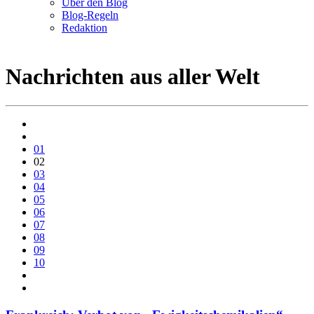
Über den Blog
Blog-Regeln
Redaktion
Nachrichten aus aller Welt
01
02
03
04
05
06
07
08
09
10