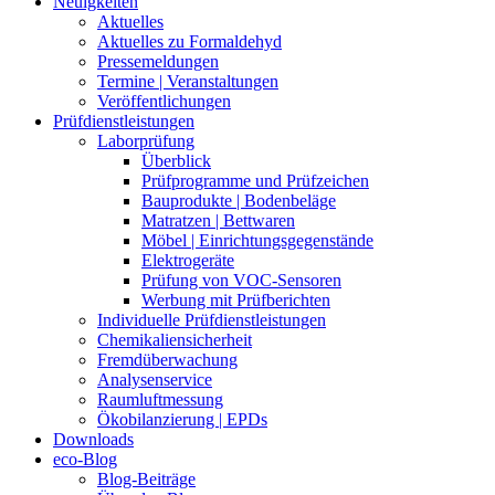
Neuigkeiten
Aktuelles
Aktuelles zu Formaldehyd
Pressemeldungen
Termine | Veranstaltungen
Veröffentlichungen
Prüfdienstleistungen
Laborprüfung
Überblick
Prüfprogramme und Prüfzeichen
Bauprodukte | Bodenbeläge
Matratzen | Bettwaren
Möbel | Einrichtungsgegenstände
Elektrogeräte
Prüfung von VOC-Sensoren
Werbung mit Prüfberichten
Individuelle Prüfdienstleistungen
Chemikaliensicherheit
Fremdüberwachung
Analysenservice
Raumluftmessung
Ökobilanzierung | EPDs
Downloads
eco-Blog
Blog-Beiträge